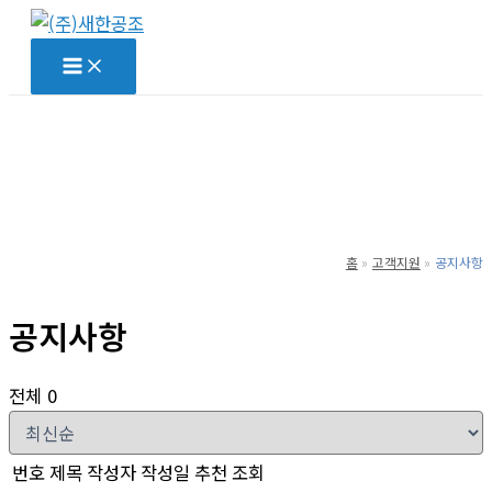
콘
텐
츠
로
건
너
뛰
기
홈
고객지원
공지사항
공지사항
전체 0
번호
제목
작성자
작성일
추천
조회