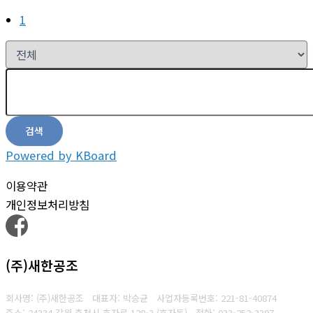
1
검색
Powered by KBoard
이용약관
개인정보처리방침
(주)새한공조
회사명: (주)새한공조 대표자: 박승균
사업자등록번호:
221-81-40874
주소: 24334 강원 춘천시 효자로 128-3 (효자동)
전화: 033-252-3397