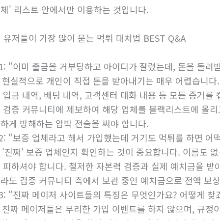
체' 리스트 안에서만 이용하는 것입니다.
 유저들이 가장 많이 묻는 먹튀 대처법 BEST Q&A
1: "이미 출금을 거부당하고 아이디가 잘렸는데, 돈을 돌려
: 현실적으로 개인이 직접 돈을 받아내기는 매우 어렵습니다.
 입금 내역, 배팅 내역, 고객센터 대화 내용 등 모든 증거를 
 검증 커뮤니티에 제보하여 해당 업체를 블랙리스트에 올리고
하게 방해하는 압박 전술을 써야 합니다.
2: "보증 업체라고 해서 가입했는데 거기도 먹튀를 하면 어
: '진짜' 보증 업체인지 확인하는 것이 중요합니다. 이름도
 피하셔야 합니다. 철저한 자본력 검증과 실제 예치금을 받
라도 검증 커뮤니티 측에서 보관 중인 예치금으로 전액 보상
3: "진짜 메이저 사이트들의 특징은 무엇인가요? 어떻게 찾죠
: 진짜 메이저들은 무리한 가입 이벤트를 하지 않으며, 규정