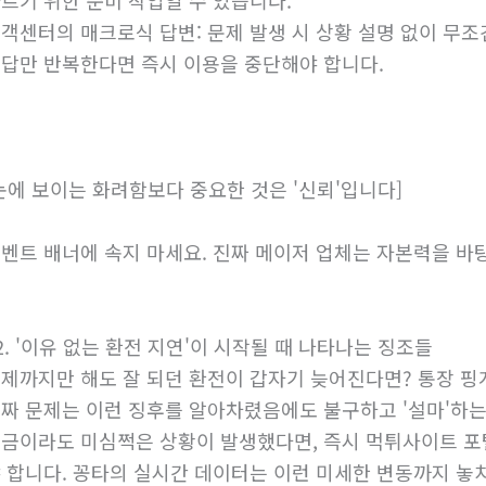
르기 위한 준비 작업일 수 있습니다.
객센터의 매크로식 답변: 문제 발생 시 상황 설명 없이 무조
답만 반복한다면 즉시 이용을 중단해야 합니다.
눈에 보이는 화려함보다 중요한 것은 '신뢰'입니다]
벤트 배너에 속지 마세요. 진짜 메이저 업체는 자본력을 바
2. '이유 없는 환전 지연'이 시작될 때 나타나는 징조들
제까지만 해도 잘 되던 환전이 갑자기 늦어진다면? 통장 핑
짜 문제는 이런 징후를 알아차렸음에도 불구하고 '설마'하는
금이라도 미심쩍은 상황이 발생했다면, 즉시 먹튀사이트 포
 합니다. 꽁타의 실시간 데이터는 이런 미세한 변동까지 놓