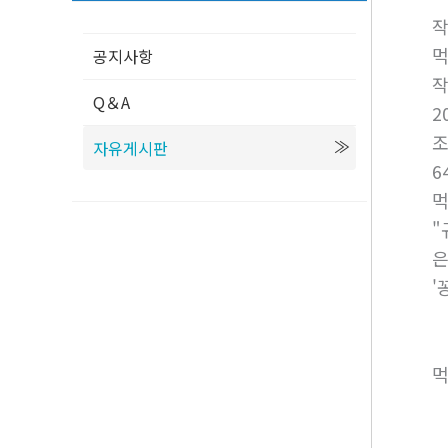
공지사항
Q＆A
2
자유게시판
6
먹
"
은
'
먹