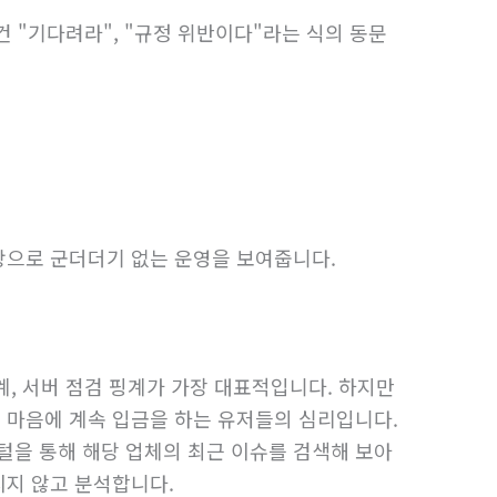
건 "기다려라", "규정 위반이다"라는 식의 동문
탕으로 군더더기 없는 운영을 보여줍니다.
계, 서버 점검 핑계가 가장 대표적입니다. 하지만
 마음에 계속 입금을 하는 유저들의 심리입니다.
털을 통해 해당 업체의 최근 이슈를 검색해 보아
치지 않고 분석합니다.