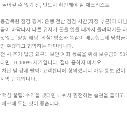
 돌이킬 수 없기 전, 반드시 확인해야 할 체크리스트
융감독원 점검 핑계: 은행 전산 점검 시간(자정 부근)이 아
금이 바닥나서 다른 유저가 돈을 잃을 때까지 돌려막기를 하
닷없는 '양방 배팅' 의심: 평소와 똑같이 배팅했는데 당첨금
만 주겠다고 협박하는 패턴입니다.
전 시 추가 입금 요구: "보안 계좌 등록을 위해 보유금의 5
다면 10,000% 사기입니다. 절대 응하지 마세요.
P 차단 및 강제 탈퇴: 고객센터에 항의했더니 아무 통보 없이
지막 단계입니다.
 핵심 꿀팁: 수익을 냈다면 나눠서 환전하는 습관을 들이고
 체크해 두는 것이 좋습니다.