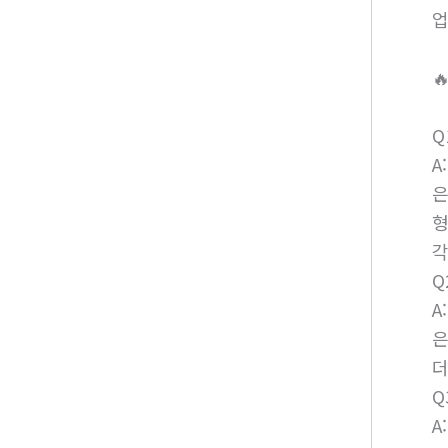
업

Q
A
은
형
각
Q
A
은
더
Q
A