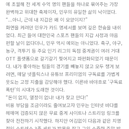
에 초월해 전 세계 수억 명의 팬들을 하나로 묶어주는 가장
완벽하고 위대한 축제이자, 민우의 유일한 삶의 낙이었다.
“...아니, 근데 내 지갑은 왜 이 모양이지?”
화면을 켜려던 민우가 카드 명세서를 보며 깊은 한숨을 내쉬
었다. 최근 들어 대한민국 스포츠 팬들의 지갑 사정과 마음
편할 날이 없다더니, 민우 역시 예외는 아니었다. 축구, 야구,
농구, 격투기 등 주요 인기 리그의 독점 중계권이 여러 거대
OTT 플랫폼으로 갈기갈기 찢어지고 파편화되었기 때문이
다. 내가 좋아하는 팀들의 경기를 빼놓지 않고 모두 챙겨 보
려면, 매달 넷플릭스나 유튜브 프리미엄의 구독료를 가볍게
웃도는 고정 지출을 감당해야 했다. 이른바 바야흐로 '구독료
폭탄'의 시대가 도래한 것이다.
“돈이 없지, 열정이 없냐! 내가 찾고 만다!”
비용 부담을 조금이라도 줄여보고자 민우는 인터넷 바다를
헤매며 검증되지 않은 무료 중계 사이트나 스트리밍 링크를
찾아 전전하기 시작했다. 하지만 어김없이 다음과 같은 치명
적인 스트레스 3종 세트가 발목을 잡고 그의 소중한 주말 밤