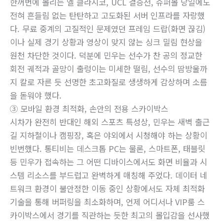
한꺼번에 몰리는 엘 클라시코, UCL 결승전, 슈퍼볼 당일에도
전혀 흔들림 없는 탄탄하고 고도화된 서버 인프라를 자랑했
다. 무료 중계의 고질적인 문제였던 프레임 드랍(화면 끊김)
이나 실제 경기 상황과 영상이 맞지 않는 싱크 밀림 현상을
원천 차단한 것이다. 덕분에 민우는 선수가 찬 공의 정교한
회전 궤적과 골망이 출렁이는 미세한 떨림, 선수의 땀방울까
지 칼로 자른 듯 선명한 초고화질로 생생하게 감상하며 소름
을 돋워야 했다.
③ 모바일 환경 최적화, 손안의 전용 스카이박스
시차가 완전히 반대인 해외 스포츠 특성상, 민우는 새벽 출근
길 지하철이나 캠핑장, 혹은 야외에서 시청해야 하는 상황이
빈번했다. 통티비는 데스크톱 PC는 물론, 스마트폰, 태블릿
등 민우가 접속하는 그 어떤 디바이스에서도 화면 비율과 시
스템 리소스를 부드럽고 완벽하게 매칭해 주었다. 데이터 네
트워크 환경이 불안정한 이동 중인 상황에서도 자체 최적화
기술을 통해 버퍼링을 최소화하며, 언제 어디서나 VIP룸 스
카이박스에서 경기를 직관하는 듯한 최고의 몰입감을 선사했