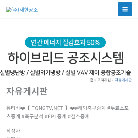
콘
텐
츠
로
건
너
뛰
기
홈
고객지원
자유게시판
자유게시판
통티비❤️【 TONGTV.NET 】❤️#해외축구중계 #무료스포
츠중계 #축구분석 #EPL중계 #챔스중계
작성자