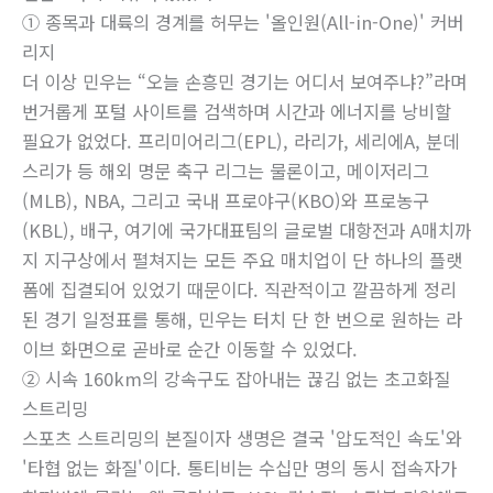
① 종목과 대륙의 경계를 허무는 '올인원(All-in-One)' 커버
리지
더 이상 민우는 “오늘 손흥민 경기는 어디서 보여주냐?”라며
번거롭게 포털 사이트를 검색하며 시간과 에너지를 낭비할
필요가 없었다. 프리미어리그(EPL), 라리가, 세리에A, 분데
스리가 등 해외 명문 축구 리그는 물론이고, 메이저리그
(MLB), NBA, 그리고 국내 프로야구(KBO)와 프로농구
(KBL), 배구, 여기에 국가대표팀의 글로벌 대항전과 A매치까
지 지구상에서 펼쳐지는 모든 주요 매치업이 단 하나의 플랫
폼에 집결되어 있었기 때문이다. 직관적이고 깔끔하게 정리
된 경기 일정표를 통해, 민우는 터치 단 한 번으로 원하는 라
이브 화면으로 곧바로 순간 이동할 수 있었다.
② 시속 160km의 강속구도 잡아내는 끊김 없는 초고화질
스트리밍
스포츠 스트리밍의 본질이자 생명은 결국 '압도적인 속도'와
'타협 없는 화질'이다. 통티비는 수십만 명의 동시 접속자가