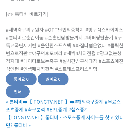
[👉 통티비 바로가기]
#새벽축구의구원자 #OTT난민의종착지 #방구석스카이박스
#통티비로순간이동 #손흥민땀방울까지 #버퍼링탈출기 #구
독료폭탄제거반 #올인원스포츠팩 #화질타협은없다 #클릭한
번으로직관 #야구덕후모여라 #새벽4시의전율 #광고없는청
정지대 #데이터로보는축구 #실시간방구석떼창 #스포츠에진
심인편 #인생매치직관러 #스트레스프리스티밍
좋아요
0
싫어요
0
인쇄
«
통티비❤️【 TONGTV.NET 】❤️#해외축구중계 #무료스
포츠중계 #축구분석 #EPL중계 #챔스중계
【TONGTV.NET】통티비 - 스포츠중계 사이트를 찾고 있다
면? 통티비
»