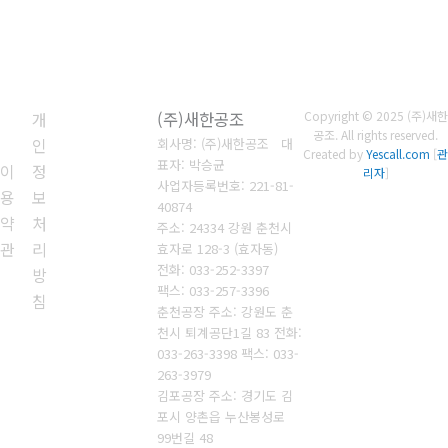
개
(주)새한공조
Copyright © 2025 (주)새한
공조. All rights reserved.
인
회사명: (주)새한공조 대
Created by
Yescall.com
[
관
표자: 박승균
이
정
리자
]
사업자등록번호:
221-81-
용
보
40874
약
처
주소: 24334 강원 춘천시
관
리
효자로 128-3 (효자동)
전화: 033-252-3397
방
팩스: 033-257-3396
침
춘천공장 주소: 강원도 춘
천시 퇴계공단1길 83 전화:
033-263-3398 팩스: 033-
263-3979
김포공장 주소: 경기도 김
포시 양촌읍 누산봉성로
99번길 48