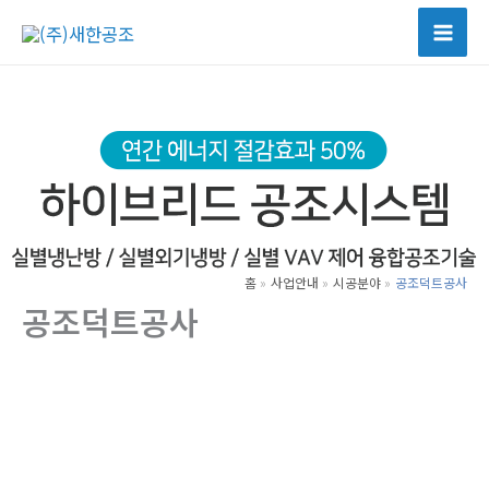
콘
텐
츠
로
건
너
뛰
기
홈
사업안내
시공분야
공조덕트공사
공조덕트공사