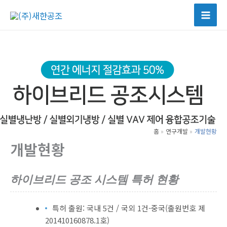
콘
텐
츠
로
건
너
뛰
기
홈
연구개발
개발현황
개발현황
하이브리드 공조 시스템 특허 현황
특허 출원: 국내 5건 / 국외 1건-중국(출원번호 제
201410160878.1호)